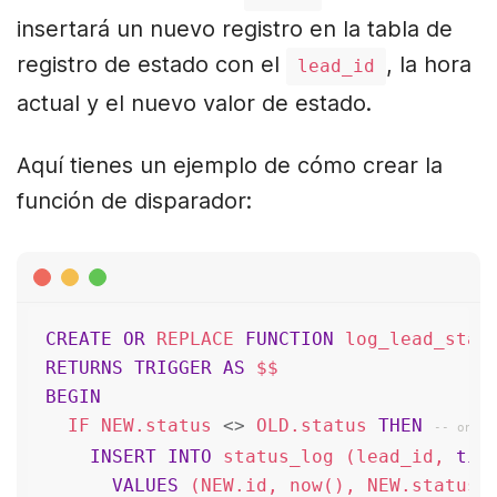
insertará un nuevo registro en la tabla de
registro de estado con el
, la hora
lead_id
actual y el nuevo valor de estado.
Aquí tienes un ejemplo de cómo crear la
función de disparador:
CREATE
OR
 REPLACE 
FUNCTION
RETURNS
TRIGGER
AS
BEGIN
  IF NEW.status 
<>
 OLD.status 
THEN
-- only 
INSERT
INTO
 status_log (lead_id, 
tim
VALUES
 (NEW.id, now(), NEW.status);