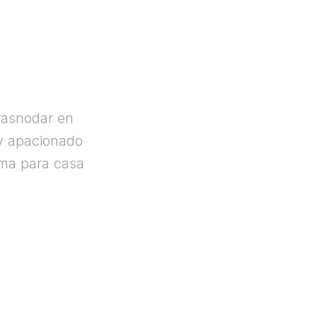
rasnodar en
y apacionado
rma para casa