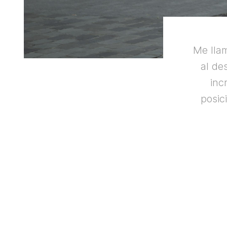
Me llam
al des
inc
posic