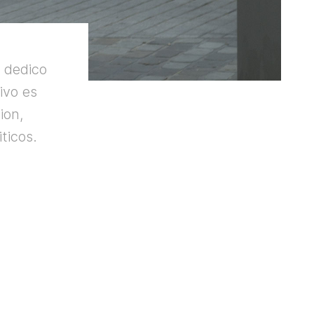
e dedico
tivo es
ion,
ticos.