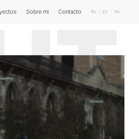
yectos
Sobre mi
Contacto
RU
ES
EN