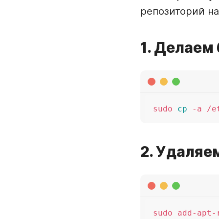
репозиторий на
1. Делаем 
sudo 
cp
 -a /e
2. Удаляе