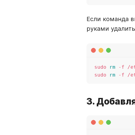
Если команда в
руками удалит
sudo 
rm
 -f /e
sudo 
rm
3. Добавл