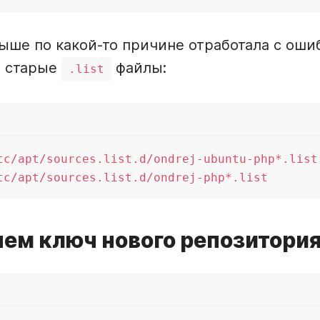
ыше по какой-то причине отработала с ош
ь старые
файлы:
.list
tc/apt/sources.list.d/ondrej-ubuntu-php*.list

яем ключ нового репозитори