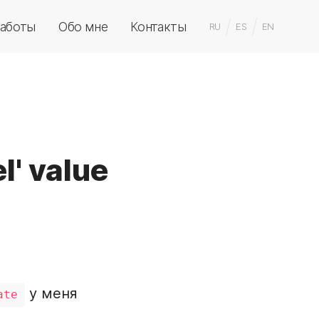
аботы
Обо мне
Контакты
RU
ES
EN
l' value
у меня
ate