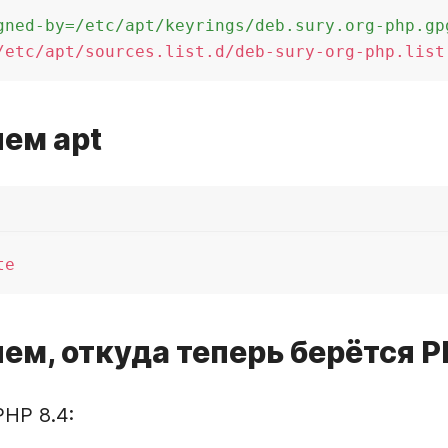
gned-by=/etc/apt/keyrings/deb.sury.org-php.gp
яем apt
яем, откуда теперь берётся 
HP 8.4: