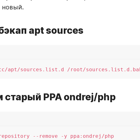
 новый.
бэкап apt sources
tc/apt/sources.list.d /root/sources.list.d.ba
м старый PPA ondrej/php