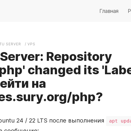
Главная
Р
TU SERVER
/ VPS
Server: Repository
php' changed its 'Labe
ейти на
es.sury.org/php?
buntu 24 / 22 LTS после выполнения
apt upd
е сообщение: