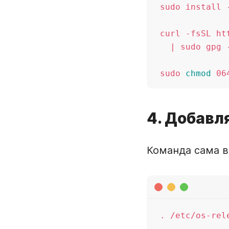
sudo install 
curl -fsSL ht
  | sudo gpg 
sudo 
chmod
4. Добавл
Команда сама 
. /etc/os-rele