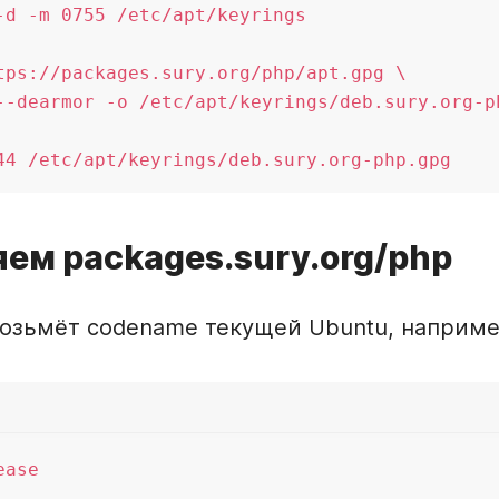
-d -m 0755 /etc/apt/keyrings

tps://packages.sury.org/php/apt.gpg \

--dearmor -o /etc/apt/keyrings/deb.sury.org-ph
яем packages.sury.org/php
возьмёт codename текущей Ubuntu, наприм
ase
