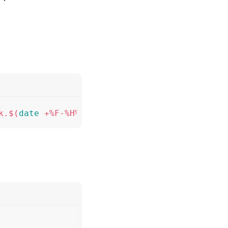
k.$(
date