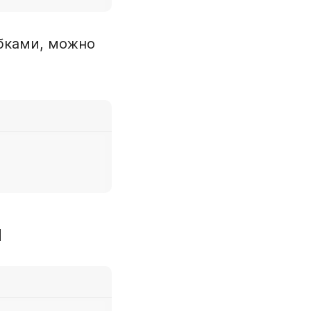
ибками, можно
я