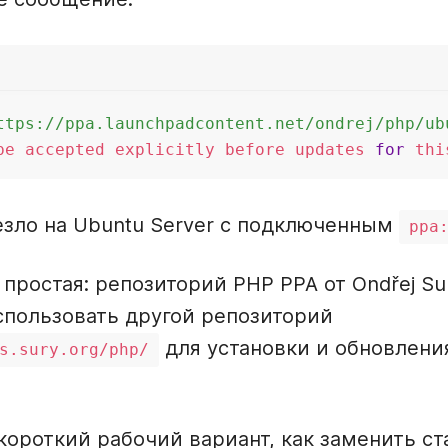
ttps://ppa.launchpadcontent.net/ondrej/php/ub
be accepted explicitly before updates 
for
 thi
езло на Ubuntu Server с подключенным
ppa
простая: репозиторий PHP PPA от Ondřej Su
пользовать другой репозиторий
для установки и обновлени
s.sury.org/php/
ороткий рабочий вариант, как заменить с