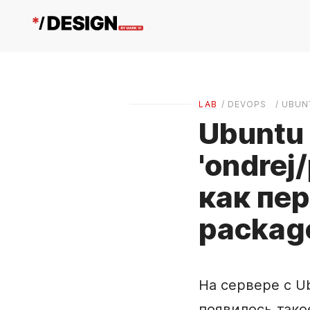
LAB
/ DEVOPS
/ UBUN
Ubuntu 
'ondrej/
как пер
packag
На сервере с U
появилось тако