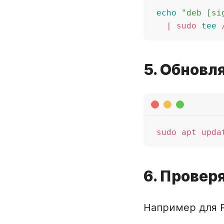
echo
"deb [si
  | sudo 
tee
5. Обновл
6. Провер
Например для P